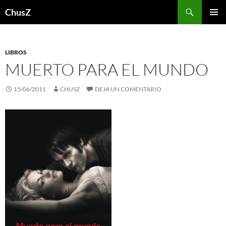
Saltar
Buscar
ChusZ
al
MENÚ
contenido
PRINCI
LIBROS
MUERTO PARA EL MUNDO
15/06/2011
CHUSZ
DEJA UN COMENTARIO