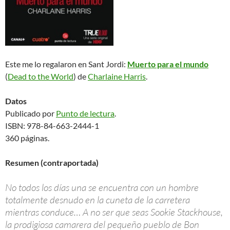
Este me lo regalaron en Sant Jordi:
Muerto para el mundo
(
Dead to the World
) de
Charlaine Harris
.
Datos
Publicado por
Punto de lectura
.
ISBN: 978-84-663-2444-1
360 páginas.
Resumen (contraportada)
No todos los días una se encuentra con un hombre
totalmente desnudo en la cuneta de la carretera
mientras conduce… A no ser que seas Sookie Stackhouse,
la prodigiosa camarera del pequeño pueblo de Bon