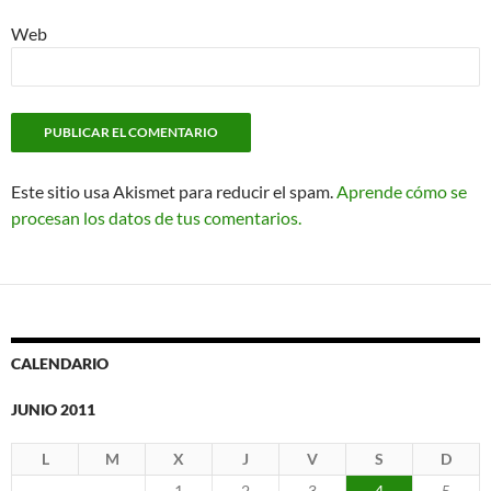
Web
Este sitio usa Akismet para reducir el spam.
Aprende cómo se
procesan los datos de tus comentarios.
CALENDARIO
JUNIO 2011
L
M
X
J
V
S
D
1
2
3
4
5