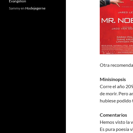
Evangelion
Sammy
en
Hodejegerne
Otra recomend
Minisinopsis
Corre el año 209
de morir. Pero an
hubiese podido 
Comentarios
Hemos visto la v
Es pura poesía v