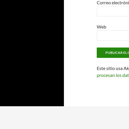
Correo electrón
Web
Este sitio usa A
procesan los dat
Funciona gracias a WordPress