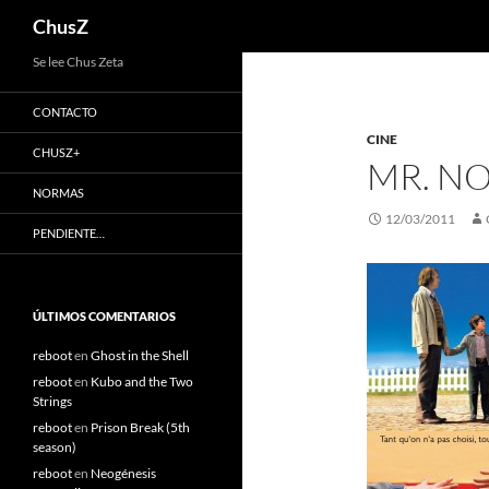
Buscar
ChusZ
Saltar
Se lee Chus Zeta
al
CONTACTO
contenido
CINE
CHUSZ+
MR. N
NORMAS
12/03/2011
PENDIENTE…
ÚLTIMOS COMENTARIOS
reboot
en
Ghost in the Shell
reboot
en
Kubo and the Two
Strings
reboot
en
Prison Break (5th
season)
reboot
en
Neogénesis