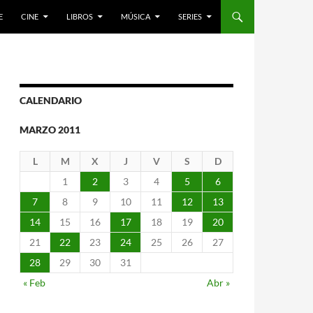
E
CINE
LIBROS
MÚSICA
SERIES
CALENDARIO
MARZO 2011
L
M
X
J
V
S
D
1
2
3
4
5
6
7
8
9
10
11
12
13
14
15
16
17
18
19
20
21
22
23
24
25
26
27
28
29
30
31
« Feb
Abr »