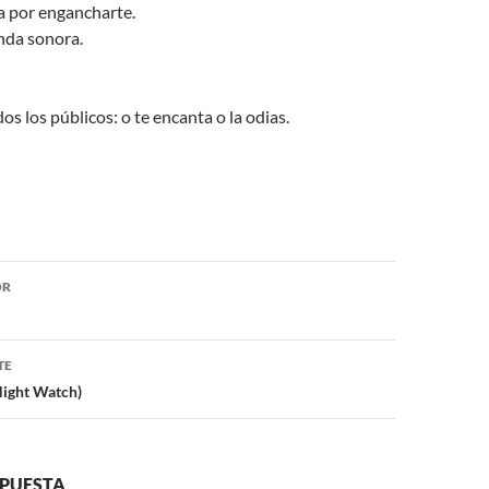
a por engancharte.
nda sonora.
os los públicos: o te encanta o la odias.
ón
OR
TE
ight Watch)
SPUESTA