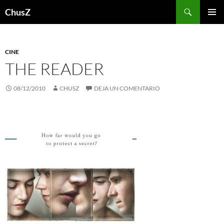
Saltar
Buscar
ChusZ
al
MENÚ
contenido
PRINCI
CINE
THE READER
08/12/2010
CHUSZ
DEJA UN COMENTARIO