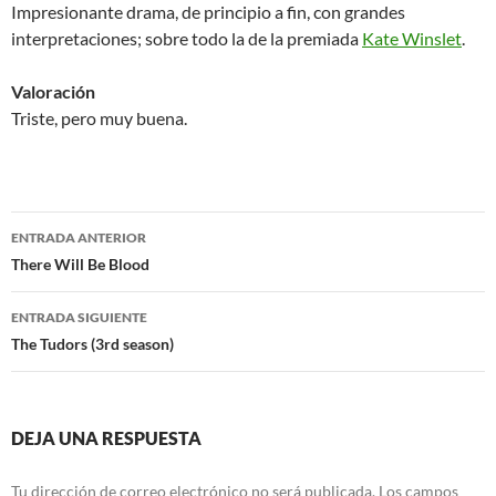
Impresionante drama, de principio a fin, con grandes
interpretaciones; sobre todo la de la premiada
Kate Winslet
.
Valoración
Triste, pero muy buena.
Navegación
ENTRADA ANTERIOR
de
There Will Be Blood
entradas
ENTRADA SIGUIENTE
The Tudors (3rd season)
DEJA UNA RESPUESTA
Tu dirección de correo electrónico no será publicada.
Los campos