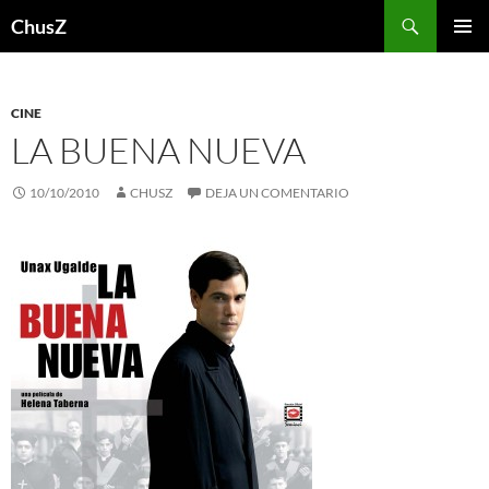
Saltar
Buscar
ChusZ
al
MENÚ
contenido
PRINCI
CINE
LA BUENA NUEVA
10/10/2010
CHUSZ
DEJA UN COMENTARIO