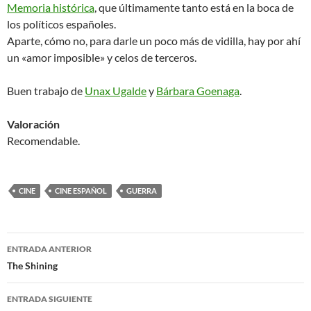
Memoria histórica
, que últimamente tanto está en la boca de
los políticos españoles.
Aparte, cómo no, para darle un poco más de vidilla, hay por ahí
un «amor imposible» y celos de terceros.
Buen trabajo de
Unax Ugalde
y
Bárbara Goenaga
.
Valoración
Recomendable.
CINE
CINE ESPAÑOL
GUERRA
Navegación
ENTRADA ANTERIOR
de
The Shining
entradas
ENTRADA SIGUIENTE