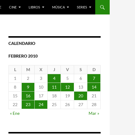
E
CINE
LIBROS
MÚSICA
SERIES
CALENDARIO
FEBRERO 2010
L
M
X
J
V
S
D
1
2
3
4
5
6
7
8
9
10
11
12
13
14
15
16
17
18
19
20
21
22
23
24
25
26
27
28
« Ene
Mar »