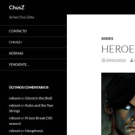
Buscar
ChusZ
Saltar
Se lee Chus Zeta
al
CONTACTO
contenido
SERIES
CHUSZ+
HEROES
NORMAS
09/02/2010
PENDIENTE…
ÚLTIMOS COMENTARIOS
reboot
en
Ghost in the Shell
reboot
en
Kubo and the Two
Strings
reboot
en
Prison Break (5th
season)
reboot
en
Neogénesis