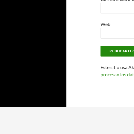
Web
Este sitio usa A
procesan los dat
Funciona gracias a WordPress