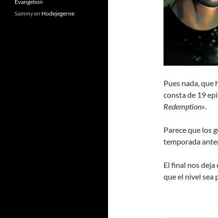
Evangelion
Sammy
en
Hodejegerne
Pues nada, que 
consta de 19 epi
Redemption»
.
Parece que los g
temporada anteri
El final nos dej
que el nivel sea 