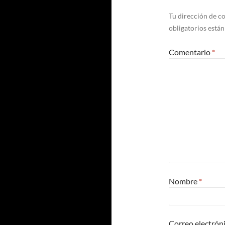
Tu dirección de co
obligatorios está
Comentario
*
Nombre
*
Correo electrón