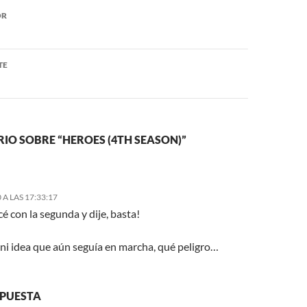
ón
OR
TE
IO SOBRE “HEROES (4TH SEASON)”
 A LAS 17:33:17
 con la segunda y dije, basta!
 ni idea que aún seguía en marcha, qué peligro…
SPUESTA