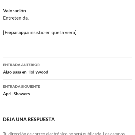
Valoración
Entretenida.
[
Fieparappa
insistió en que la viera]
Navegación
ENTRADA ANTERIOR
de
Algo pasa en Hollywood
entradas
ENTRADA SIGUIENTE
April Showers
DEJA UNA RESPUESTA
Tu dirección de correo electrónico no será publicada.
Los campos