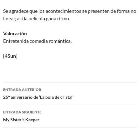
Se agradece que los acontecimientos se presenten de forma no
lineal; así la película gana ritmo.
Valoración
Entretenida comedia romántica.
[
45un
]
Navegación
ENTRADA ANTERIOR
de
25º aniversario de ‘La bola de cristal’
entradas
ENTRADA SIGUIENTE
My Sister’s Keeper