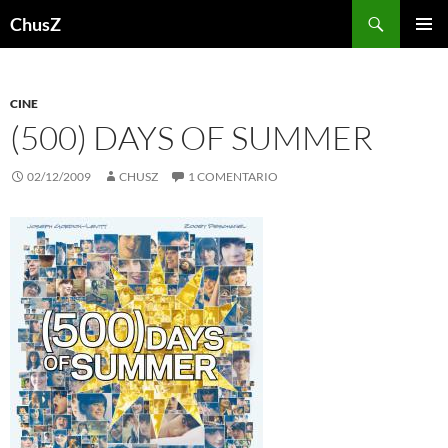
Saltar
Buscar
ChusZ
al
MENÚ
contenido
PRINCI
CINE
(500) DAYS OF SUMMER
02/12/2009
CHUSZ
1 COMENTARIO