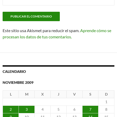
Este sitio usa Akismet para reducir el spam.
Aprende cómo se
procesan los datos de tus comentarios.
CALENDARIO
NOVIEMBRE 2009
L
M
X
J
V
S
D
1
2
3
4
5
6
7
8
9
10
11
12
13
14
15