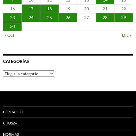
16
17
18
19
20
21
22
23
24
25
26
27
28
29
30
« Oct
Dic »
CATEGORÍAS
Categorías
CONTACTO
CHUSZ+
NORMAS