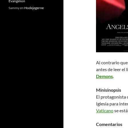
Evangelion
Sammy
en
Hodejegerne
Al contrario qu
antes de leer el 
Demons
.
Minisinopsis
El protagonista 
Iglesia para inte
Vaticano
se está
Comentarios