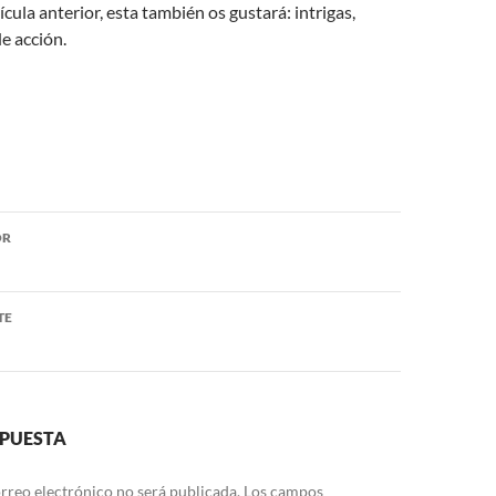
lícula anterior, esta también os gustará: intrigas,
de acción.
ón
OR
TE
SPUESTA
rreo electrónico no será publicada.
Los campos