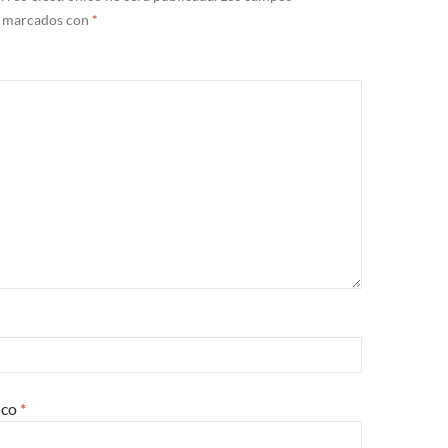
n marcados con
*
ico
*