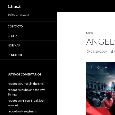
Buscar
ChusZ
Saltar
Se lee Chus Zeta
al
CONTACTO
contenido
CINE
CHUSZ+
ANGEL
NORMAS
04/10/2009
PENDIENTE…
ÚLTIMOS COMENTARIOS
reboot
en
Ghost in the Shell
reboot
en
Kubo and the Two
Strings
reboot
en
Prison Break (5th
season)
reboot
en
Neogénesis