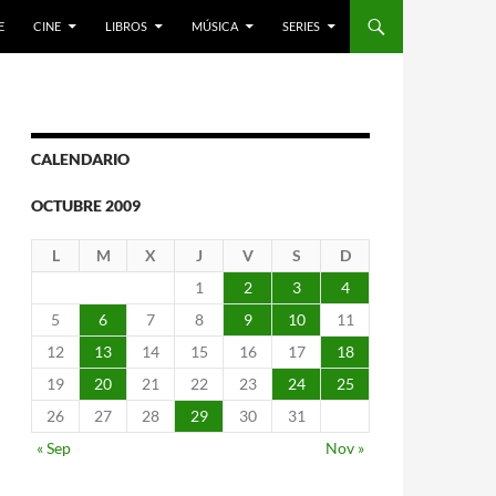
E
CINE
LIBROS
MÚSICA
SERIES
CALENDARIO
OCTUBRE 2009
L
M
X
J
V
S
D
1
2
3
4
5
6
7
8
9
10
11
12
13
14
15
16
17
18
19
20
21
22
23
24
25
26
27
28
29
30
31
« Sep
Nov »