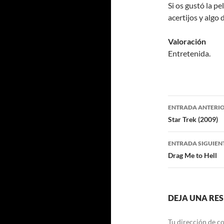
Si os gustó la pe
acertijos y algo 
Valoración
Entretenida.
Navegaci
ENTRADA ANTERI
de
Star Trek (2009)
entradas
ENTRADA SIGUIEN
Drag Me to Hell
DEJA UNA RE
Tu dirección de co