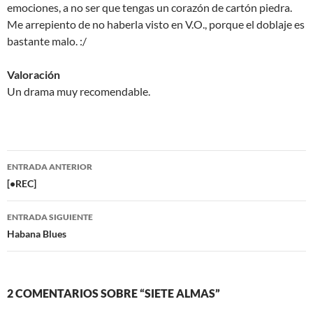
emociones, a no ser que tengas un corazón de cartón piedra.
Me arrepiento de no haberla visto en V.O., porque el doblaje es
bastante malo. :/
Valoración
Un drama muy recomendable.
Navegación
ENTRADA ANTERIOR
de
[•REC]
entradas
ENTRADA SIGUIENTE
Habana Blues
2 COMENTARIOS SOBRE “SIETE ALMAS”