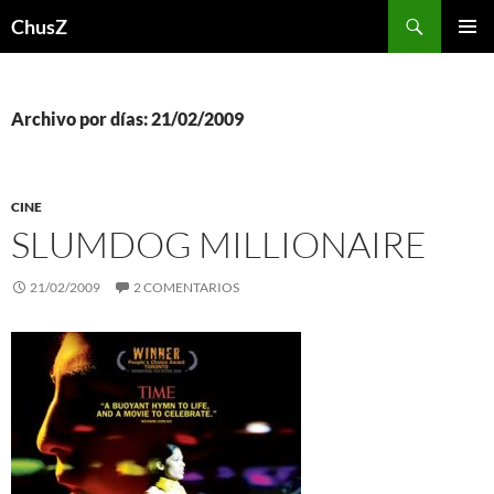
Saltar
Buscar
ChusZ
al
MENÚ
contenido
PRINCI
Archivo por días: 21/02/2009
CINE
SLUMDOG MILLIONAIRE
21/02/2009
2 COMENTARIOS