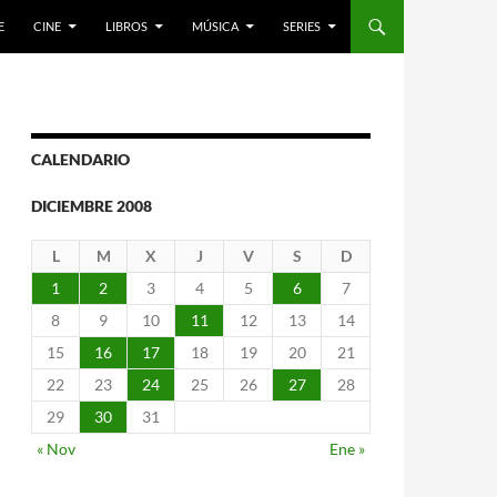
E
CINE
LIBROS
MÚSICA
SERIES
CALENDARIO
DICIEMBRE 2008
L
M
X
J
V
S
D
1
2
3
4
5
6
7
8
9
10
11
12
13
14
15
16
17
18
19
20
21
22
23
24
25
26
27
28
29
30
31
« Nov
Ene »