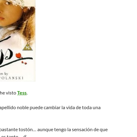
he visto
Tess
.
pellido noble puede cambiar la vida de toda una
bastante tostón… aunque tengo la sensación de que
o es tanto… :S