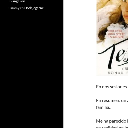
Evangelion
Sammy
en
Hodejegerne
En dos sesiones 
En resumen: un a
familia…
Me ha parecido 
en realidad no l