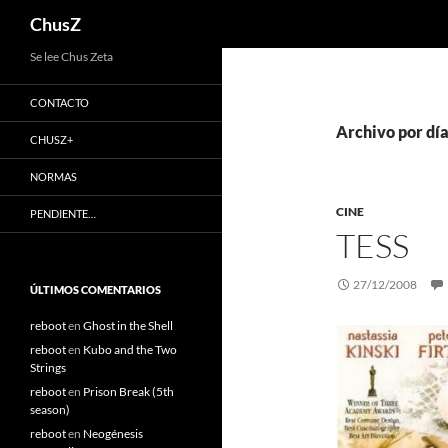
Buscar
ChusZ
Saltar
Se lee Chus Zeta
al
CONTACTO
contenido
Archivo por dí
CHUSZ+
NORMAS
CINE
PENDIENTE…
TESS
27/12/2008
ÚLTIMOS COMENTARIOS
reboot
en
Ghost in the Shell
reboot
en
Kubo and the Two
Strings
reboot
en
Prison Break (5th
season)
reboot
en
Neogénesis