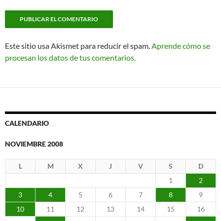
Este sitio usa Akismet para reducir el spam.
Aprende cómo se
procesan los datos de tus comentarios.
CALENDARIO
NOVIEMBRE 2008
L
M
X
J
V
S
D
1
2
3
4
5
6
7
8
9
10
11
12
13
14
15
16