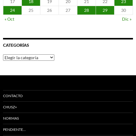
17
18
19
20
21
22
23
24
25
26
27
28
29
30
« Oct
Dic »
CATEGORÍAS
Categorías
CONTACTO
CHUSZ+
NORMAS
PENDIENTE…