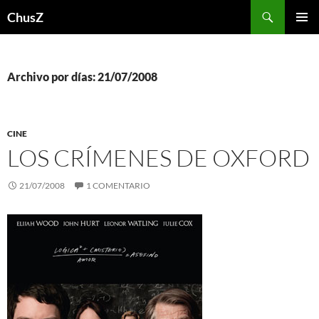
Saltar
Buscar
ChusZ
al
MENÚ
contenido
PRINCI
Archivo por días: 21/07/2008
CINE
LOS CRÍMENES DE OXFORD
21/07/2008
1 COMENTARIO