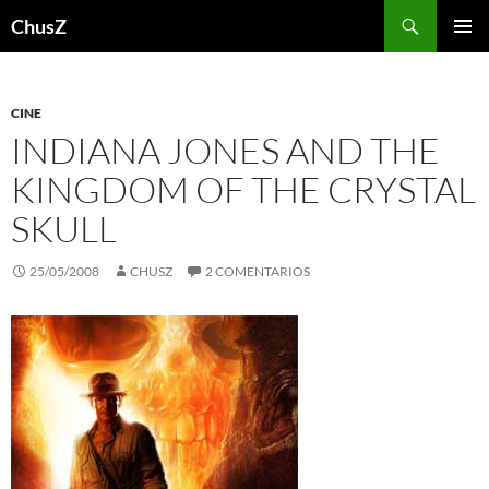
Saltar
Buscar
ChusZ
al
MENÚ
contenido
PRINCI
CINE
INDIANA JONES AND THE
KINGDOM OF THE CRYSTAL
SKULL
25/05/2008
CHUSZ
2 COMENTARIOS