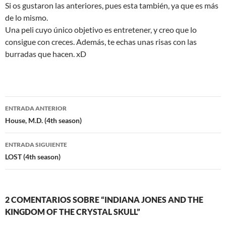
Si os gustaron las anteriores, pues esta también, ya que es más
de lo mismo.
Una peli cuyo único objetivo es entretener, y creo que lo
consigue con creces. Además, te echas unas risas con las
burradas que hacen. xD
Navegación
ENTRADA ANTERIOR
de
House, M.D. (4th season)
entradas
ENTRADA SIGUIENTE
LOST (4th season)
2 COMENTARIOS SOBRE “INDIANA JONES AND THE
KINGDOM OF THE CRYSTAL SKULL”