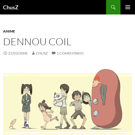
Saltar
Buscar
ChusZ
al
MENÚ
contenido
PRINCI
ANIME
DENNOU COIL
25/03/2008
CHUSZ
1 COMENTARIO