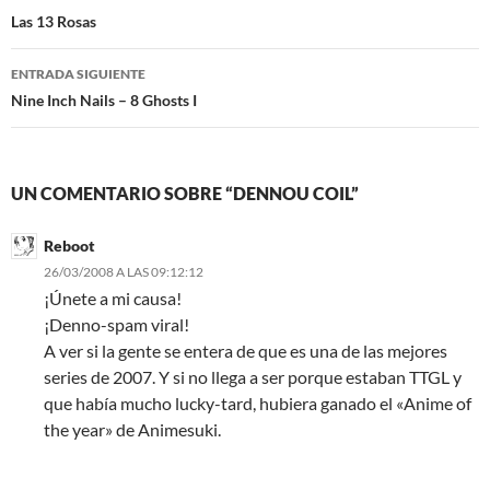
de
Las 13 Rosas
entradas
ENTRADA SIGUIENTE
Nine Inch Nails – 8 Ghosts I
UN COMENTARIO SOBRE “DENNOU COIL”
Reboot
26/03/2008 A LAS 09:12:12
¡Únete a mi causa!
¡Denno-spam viral!
A ver si la gente se entera de que es una de las mejores
series de 2007. Y si no llega a ser porque estaban TTGL y
que había mucho lucky-tard, hubiera ganado el «Anime of
the year» de Animesuki.