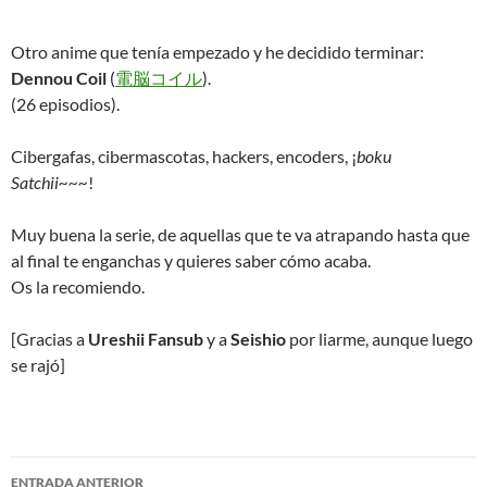
Otro anime que tenía empezado y he decidido terminar:
Dennou Coil
(
電脳コイル
).
(26 episodios).
Cibergafas, cibermascotas, hackers, encoders, ¡
boku
Satchii~~~
!
Muy buena la serie, de aquellas que te va atrapando hasta que
al final te enganchas y quieres saber cómo acaba.
Os la recomiendo.
[Gracias a
Ureshii Fansub
y a
Seishio
por liarme, aunque luego
se rajó]
Navegación
ENTRADA ANTERIOR