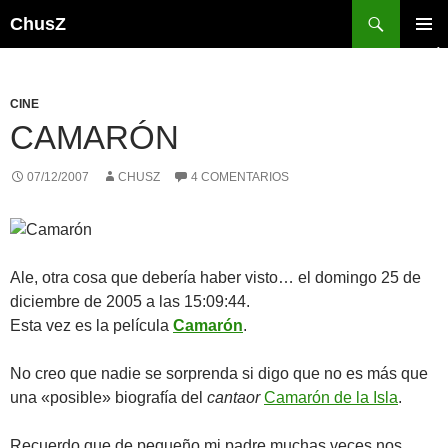
Saltar
Buscar
ChusZ
al
MENÚ
contenido
PRINCI
CINE
CAMARÓN
07/12/2007
CHUSZ
4 COMENTARIOS
Ale, otra cosa que debería haber visto… el domingo 25 de
diciembre de 2005 a las 15:09:44.
Esta vez es la película
Camarón
.
No creo que nadie se sorprenda si digo que no es más que
una «posible» biografía del
cantaor
Camarón de la Isla
.
Recuerdo que de pequeño mi padre muchas veces nos