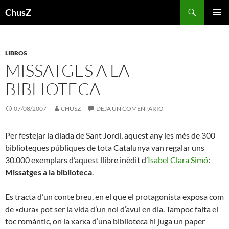
Saltar
Buscar
ChusZ
al
MENÚ
contenido
PRINCI
LIBROS
MISSATGES A LA
BIBLIOTECA
07/08/2007
CHUSZ
DEJA UN COMENTARIO
Per festejar la diada de Sant Jordi, aquest any les més de 300
biblioteques públiques de tota Catalunya van regalar uns
30.000 exemplars d’aquest llibre inèdit d’
Isabel Clara Simó
:
Missatges a la biblioteca
.
Es tracta d’un conte breu, en el que el protagonista exposa com
de «dura» pot ser la vida d’un noi d’avui en dia. Tampoc falta el
toc romàntic, on la xarxa d’una biblioteca hi juga un paper