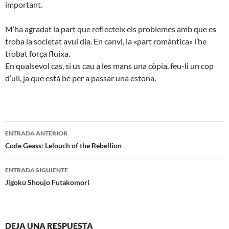
important.
M’ha agradat la part que reflecteix els problemes amb que es
troba la societat avui dia. En canvi, la «part romàntica» l’he
trobat força fluixa.
En qualsevol cas, si us cau a les mans una còpia, feu-li un cop
d’ull, ja que està bé per a passar una estona.
Navegación
ENTRADA ANTERIOR
de
Code Geass: Lelouch of the Rebellion
entradas
ENTRADA SIGUIENTE
Jigoku Shoujo Futakomori
DEJA UNA RESPUESTA