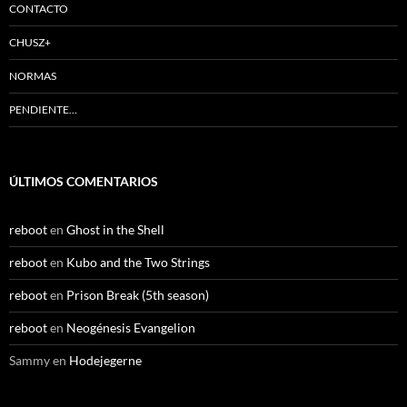
CONTACTO
CHUSZ+
NORMAS
PENDIENTE…
ÚLTIMOS COMENTARIOS
reboot
en
Ghost in the Shell
reboot
en
Kubo and the Two Strings
reboot
en
Prison Break (5th season)
reboot
en
Neogénesis Evangelion
Sammy
en
Hodejegerne