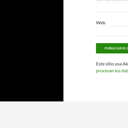
Web
Este sitio usa A
procesan los dat
Funciona gracias a WordPress