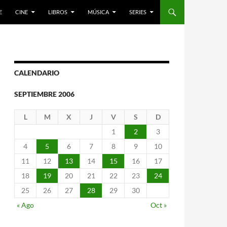
E
CINE
LIBROS
MÚSICA
SERIES
CALENDARIO
SEPTIEMBRE 2006
L
M
X
J
V
S
D
1
2
3
4
5
6
7
8
9
10
11
12
13
14
15
16
17
18
19
20
21
22
23
24
25
26
27
28
29
30
« Ago
Oct »