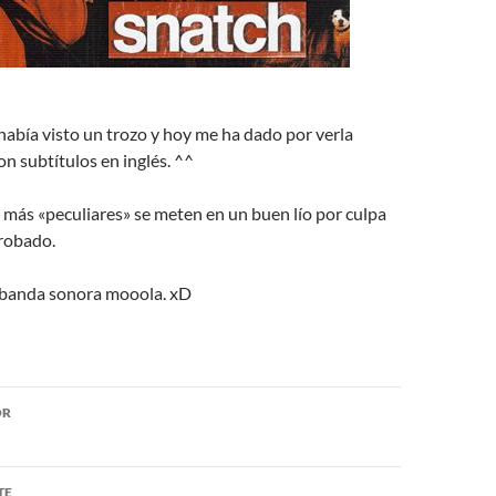
abía visto un trozo y hoy me ha dado por verla
on subtítulos en inglés. ^^
 más «peculiares» se meten en un buen lío por culpa
robado.
a banda sonora mooola. xD
ón
OR
TE