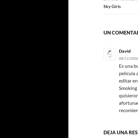
Sky Girls
UN COMENTAR
David
08/11/2006
Es una bu
película 
editar e
Smoking B
quisieron
afortuna
recomien
DEJA UNA RE