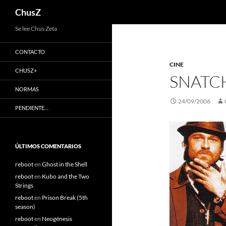
Buscar
ChusZ
Saltar
Se lee Chus Zeta
al
CONTACTO
contenido
CINE
CHUSZ+
SNATC
NORMAS
24/09/2006
PENDIENTE…
ÚLTIMOS COMENTARIOS
reboot
en
Ghost in the Shell
reboot
en
Kubo and the Two
Strings
reboot
en
Prison Break (5th
season)
reboot
en
Neogénesis