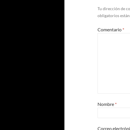
Tu dirección de co
obligatorios está
Comentario
*
Nombre
*
Correo electrón