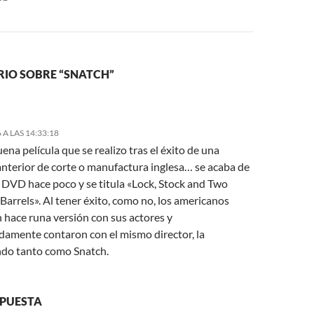
IO SOBRE “SNATCH”
 A LAS 14:33:18
ena película que se realizo tras el éxito de una
anterior de corte o manufactura inglesa… se acaba de
n DVD hace poco y se titula «Lock, Stock and Two
arrels». Al tener éxito, como no, los americanos
 hace runa versión con sus actores y
damente contaron con el mismo director, la
do tanto como Snatch.
SPUESTA