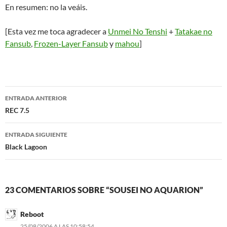
En resumen: no la veáis.
[Esta vez me toca agradecer a
Unmei No Tenshi
+
Tatakae no
Fansub
,
Frozen-Layer Fansub
y
mahou
]
Navegación
ENTRADA ANTERIOR
de
REC 7.5
entradas
ENTRADA SIGUIENTE
Black Lagoon
23 COMENTARIOS SOBRE “SOUSEI NO AQUARION”
Reboot
25/08/2006 A LAS 10:58:54