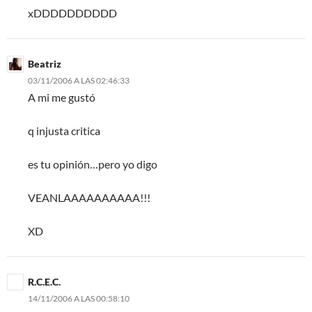
xDDDDDDDDDD
Beatriz
03/11/2006 A LAS 02:46:33
A mi me gustó
q injusta critica
es tu opinión…pero yo digo
VEANLAAAAAAAAAA!!!
XD
R.C.E.C.
14/11/2006 A LAS 00:58:10