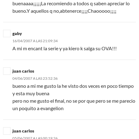
buenaaaa¡¡¡¡¡La recomiendo a todos q saben apreciar lo
bueno.Y aquellos q no,abtenerce¡¡¡¡Chaooooo¡¡¡¡
gaby
16/04/2007 A LAS 21:09:34
A mi m encant la serie y ya kiero k salga su OVA!!!
juan carlos
04/06/2007 A LAS 23:52:36
bueno a mi me gusto la he visto dos veces en poco tiempo
y esta muy buena
pero no me gusto el final, no se por que pero se me parecio
un poquito a evangelion
juan carlos
05/06/2007 A LAS 00:19:26