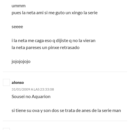
ummm
pues la neta ami si me guto un xingo la serie
seeee
i la neta me caga eso q dijiste q no la vieran
la neta pareses un pinxe retrasado
jojojojojo
alonso
31/01/2009 A LAS 23:33:08
Sousei no Aquarion
si tiene su ova y son dos se trata de anes de la serie man