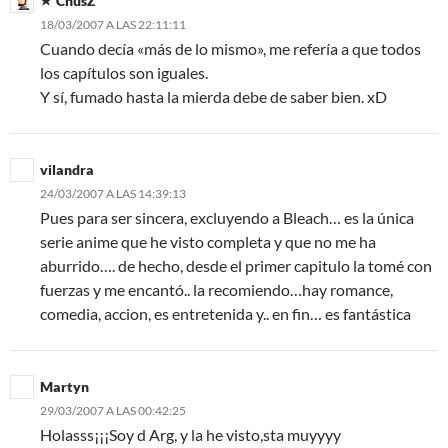
ChusZ
18/03/2007 A LAS 22:11:11
Cuando decía «más de lo mismo», me refería a que todos
los capítulos son iguales.
Y sí, fumado hasta la mierda debe de saber bien. xD
vilandra
24/03/2007 A LAS 14:39:13
Pues para ser sincera, excluyendo a Bleach… es la única
serie anime que he visto completa y que no me ha
aburrido…. de hecho, desde el primer capitulo la tomé con
fuerzas y me encantó.. la recomiendo…hay romance,
comedia, accion, es entretenida y.. en fin… es fantástica
Martyn
29/03/2007 A LAS 00:42:25
Holasss¡¡¡Soy d Arg, y la he visto,sta muyyyy