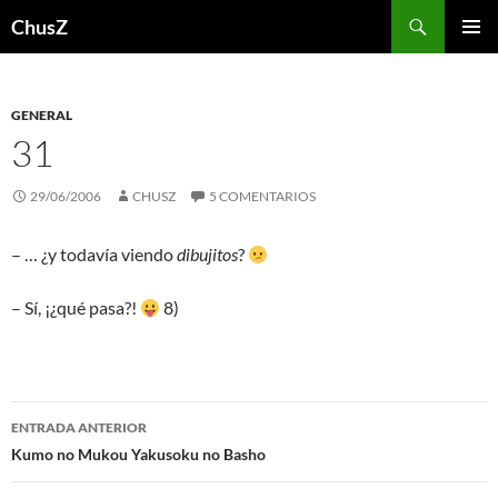
Saltar
Buscar
ChusZ
al
MENÚ
contenido
PRINCI
GENERAL
31
29/06/2006
CHUSZ
5 COMENTARIOS
– … ¿y todavía viendo
dibujitos
?
– Sí, ¡¿qué pasa?!
8)
Navegación
ENTRADA ANTERIOR
de
Kumo no Mukou Yakusoku no Basho
entradas