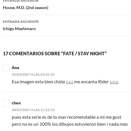
ENTRADA ANTERIOR
de
House, M.D. (2nd season)
entradas
ENTRADA SIGUIENTE
Ichigo Mashimaro
17 COMENTARIOS SOBRE “FATE / STAY NIGHT”
Ana
25/04/2007 A LAS 03:32:10
Esa imagen esta bien chida ¡¡¡¡¡ me encanta Rider ¡¡¡¡¡¡
chen
28/05/2007 A LAS 15:22:53
pues esta serie es de lo mas recomendable a mi me gust
pero no es un 100% los dibujos estuvieron bien i nada mas