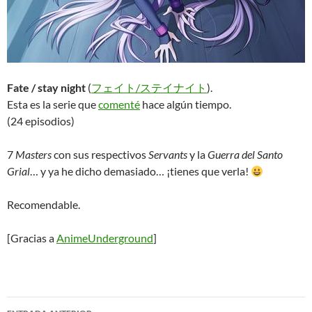
Fate / stay night
(
フェイト/ステイナイト
).
Esta es la serie que
comenté
hace algún tiempo.
(24 episodios)
7
Masters
con sus respectivos
Servants
y la
Guerra del Santo
Grial
… y ya he dicho demasiado… ¡tienes que verla!
Recomendable.
[Gracias a
AnimeUnderground
]
Navegación