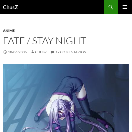
Saltar
Buscar
ChusZ
al
MENÚ
contenido
PRINCI
ANIME
FATE / STAY NIGHT
18/06/2006
CHUSZ
17 COMENTARIOS