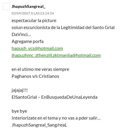
JhapuzhSangreal_
03/09/2007 A LAS 23:14:54
espectacular la picture
soiun escurcionista de la Legitimidad del Santo Grial
DaVinci…
Agregame porfa
hapush_vcs@hotmail.com
jhapuzhmc_zthenziil.zktmaniia@hotmail.com
en el utimo me veras siempre
Paghanos v/s Cristianos
jajajaj!!!
ElSantoGrial – EnBusquedaDeUnaLeyenda
bye bye
Interiorizate en el tema y no vas a pder salir…
JhapuzhSangreal_Sang/reaL