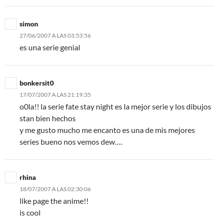
simon
27/06/2007 A LAS 03:53:56
es una serie genial
bonkersit0
17/07/2007 A LAS 21:19:35
o0la!! la serie fate stay night es la mejor serie y los dibujos
stan bien hechos
y me gusto mucho me encanto es una de mis mejores
series bueno nos vemos dew….
rhina
18/07/2007 A LAS 02:30:06
like page the anime!!
is cool