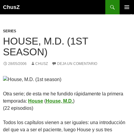
Saltar
Buscar
ChusZ
al
MENÚ
contenido
PRINCI
SERIES
HOUSE, M.D. (1ST
SEASON)
28/05/2006
CHUSZ
DEJA UN COMENTARIO
Otra serie; de esta me he fundido rápidamente la primera
temporada:
House
(
House, M.D.
)
(22 episodios)
Todos los capítulos vienen a ser iguales: una introducción
del que va a ser el paciente, luego House y sus tres