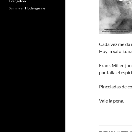
Evangelion
Sammy
en
Hodejegerne
Cada vez me da m
Hoy la «afortun
Frank Miller, ju
pantalla el espír
Pinceladas de co
Vale la pena.
Navegaci