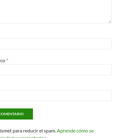
ico
*
kismet para reducir el spam.
Aprende cómo se
os de tus comentarios.