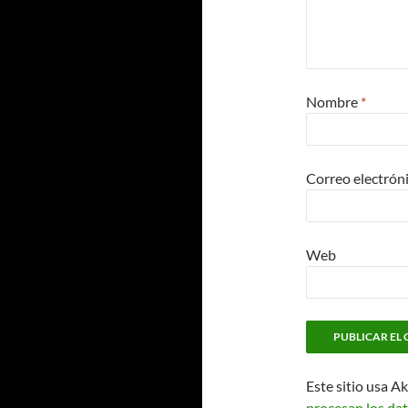
Nombre
*
Correo electrón
Web
Este sitio usa A
procesan los dat