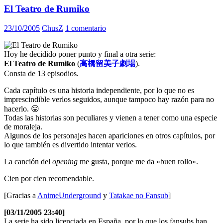
El Teatro de Rumiko
23/10/2005
ChusZ
1 comentario
Hoy he decidido poner punto y final a otra serie:
El Teatro de Rumiko
(
高橋留美子劇場
).
Consta de 13 episodios.
Cada capítulo es una historia independiente, por lo que no es
imprescindible verlos seguidos, aunque tampoco hay razón para no
hacerlo. 😛
Todas las historias son peculiares y vienen a tener como una especie
de moraleja.
Algunos de los personajes hacen apariciones en otros capítulos, por
lo que también es divertido intentar verlos.
La canción del
opening
me gusta, porque me da «buen rollo».
Cien por cien recomendable.
[Gracias a
AnimeUnderground
y
Tatakae no Fansub
]
[03/11/2005 23:40]
La serie ha sido licenciada en España, por lo que los fansubs han