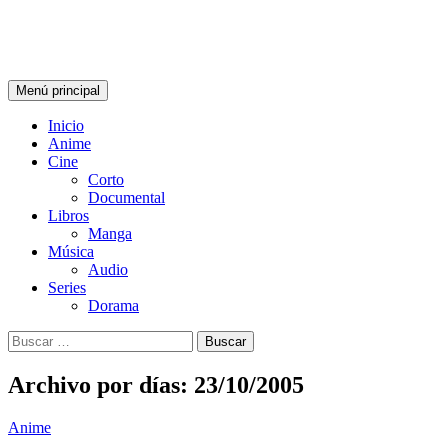
Saltar
ChusZ
al
contenido
Buscar
Menú principal
Inicio
Anime
Cine
Corto
Documental
Libros
Manga
Música
Audio
Series
Dorama
Buscar:
Archivo por días: 23/10/2005
Anime