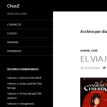
Buscar
ChusZ
Saltar
Se lee Chus Zeta
al
CONTACTO
contenido
Archivo por dí
CHUSZ+
NORMAS
ANIME
,
CINE
PENDIENTE…
EL VIA
22/03/2005
ÚLTIMOS COMENTARIOS
reboot
en
Ghost in the Shell
reboot
en
Kubo and the Two
Strings
reboot
en
Prison Break (5th
season)
reboot
en
Neogénesis