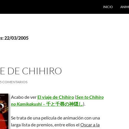
INICIO
ANIM
as: 22/03/2005
JE DE CHIHIRO
5 COMENTARIOS
Acabo de ver
El viaje de Chihiro
(
Sen to Chihiro
no Kamikakushi
–
千と千尋の神隠し
).
Se trata de una película de animación con una
larga lista de premios, entre ellos el
Oscar a la