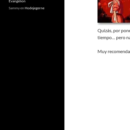
Evangelion
Sammy
en
Hodejegerne
Quizás, por pone
tiempo… pero n
Muy recomendab