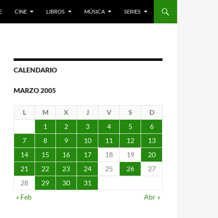
E
CINE
LIBROS
MÚSICA
SERIES
CALENDARIO
MARZO 2005
L
M
X
J
V
S
D
1
2
3
4
5
6
7
8
9
10
11
12
13
14
15
16
17
18
19
20
21
22
23
24
25
26
27
28
29
30
31
« Feb
Abr »