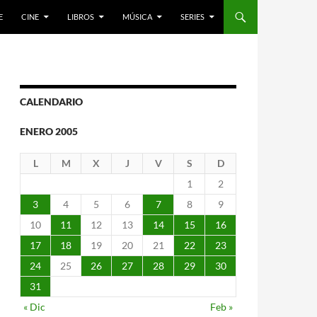
E
CINE
LIBROS
MÚSICA
SERIES
CALENDARIO
ENERO 2005
L
M
X
J
V
S
D
1
2
3
4
5
6
7
8
9
10
11
12
13
14
15
16
17
18
19
20
21
22
23
24
25
26
27
28
29
30
31
« Dic
Feb »