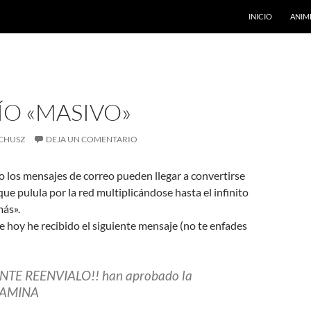
INICIO
ANIM
ÍO «MASIVO»
CHUSZ
DEJA UN COMENTARIO
o los mensajes de correo pueden llegar a convertirse
ue pulula por la red multiplicándose hasta el infinito
más».
 hoy he recibido el siguiente mensaje (no te enfades
TE REENVIALO!! han aprobado la
e AMINA