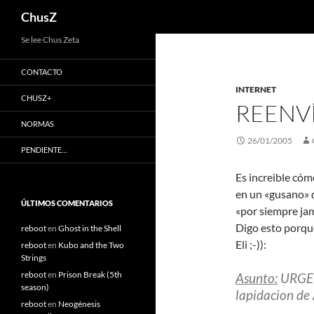
Buscar
ChusZ
Saltar
Se lee Chus Zeta
al
CONTACTO
contenido
INTERNET
CHUSZ+
REENV
NORMAS
26/01/2005
PENDIENTE…
Es increible cóm
en un «gusano» q
ÚLTIMOS COMENTARIOS
«por siempre ja
Digo esto porque
reboot
en
Ghost in the Shell
Eli ;-)):
reboot
en
Kubo and the Two
Strings
reboot
en
Prison Break (5th
Asunto:
URGEN
season)
lapidacion d
reboot
en
Neogénesis