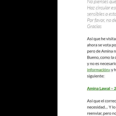
No pienses que 
Haz circular e
sensibles a es
Por favor, no d
Gracias
Así que he visit
ahora se vota po
pero de Amina no
Bueno, como la 
y no es necesari
información»
y 
siguiente:
Amina Lawal – 
Así que el corr
necesidad… Y lo 
reenviar, pero n