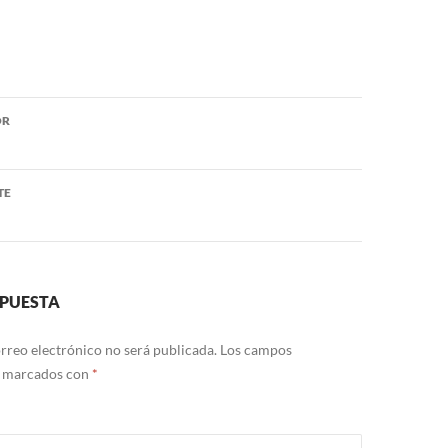
ón
OR
TE
SPUESTA
rreo electrónico no será publicada.
Los campos
n marcados con
*