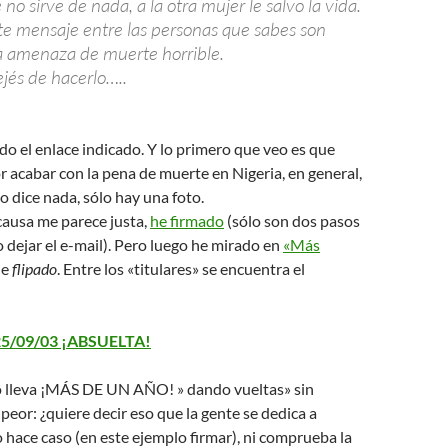
no sirve de nada, a la otra mujer le salvo la vida.
ste mensaje entre las personas que sabes son
ta amenaza de muerte horrible.
ejés de hacerlo…..
ado el enlace indicado. Y lo primero que veo es que
r acabar con la pena de muerte en Nigeria, en general,
 dice nada, sólo hay una foto.
causa me parece justa,
he firmado
(sólo son dos pasos
o dejar el e-mail). Pero luego he mirado en
«Más
he
flipado
. Entre los «titulares» se encuentra el
25/09/03 ¡ABSUELTA!
eo lleva ¡MÁS DE UN AÑO! » dando vueltas» sin
peor: ¿quiere decir eso que la gente se dedica a
o hace caso (en este ejemplo firmar), ni comprueba la