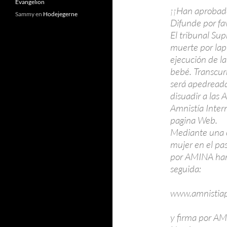
Evangelion
¡¡Han aprobad
Sammy
en
Hodejegerne
Difunde por fa
El tribunal Sup
muerte por lap
ejecución de l
bebé. Transcurr
será apedreada
disuadir a las 
Amnistía Intern
pagina Web.
Mediante una c
mujer en el pas
por AMINA han 
seguida:
www.amnistiapo
y firma por A