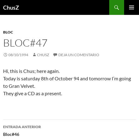
Saltar
Buscar
ChusZ
al
MENÚ
contenido
PRINCI
BLOC
BLOC#47
08/10/1994
CHUSZ
DEJA UN COMENTARIO
Hi, this is Chus; here again.
Today is saturday 8th of October 94 and tomorrow I’m going
to Gran Velvet.
They give a CD as a present.
Navegación
ENTRADA ANTERIOR
de
Bloc#46