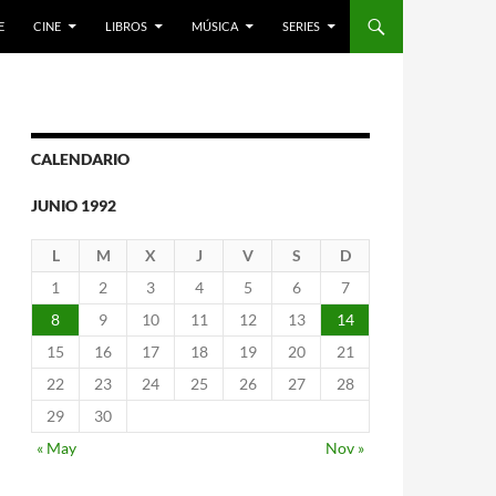
E
CINE
LIBROS
MÚSICA
SERIES
CALENDARIO
JUNIO 1992
L
M
X
J
V
S
D
1
2
3
4
5
6
7
8
9
10
11
12
13
14
15
16
17
18
19
20
21
22
23
24
25
26
27
28
29
30
« May
Nov »