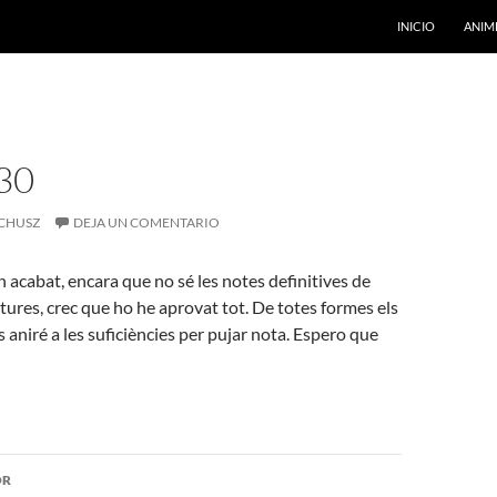
INICIO
ANIM
30
CHUSZ
DEJA UN COMENTARIO
n acabat, encara que no sé les notes definitives de
atures, crec que ho he aprovat tot. De totes formes els
 aniré a les suficiències per pujar nota. Espero que
ón
OR