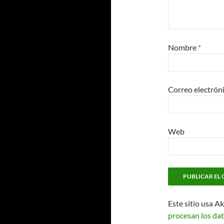
Nombre
*
Correo electrón
Web
Este sitio usa A
procesan los dat