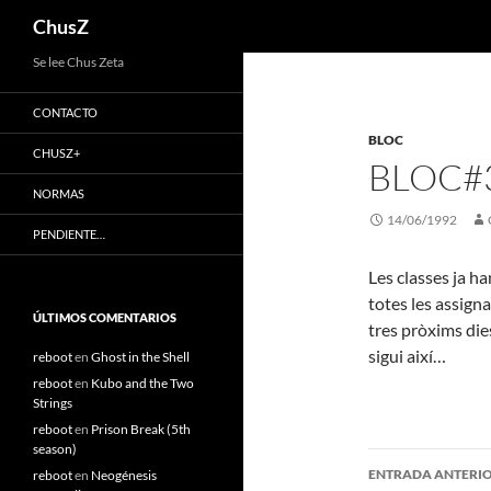
Buscar
ChusZ
Saltar
Se lee Chus Zeta
al
CONTACTO
contenido
BLOC
CHUSZ+
BLOC#
NORMAS
14/06/1992
PENDIENTE…
Les classes ja ha
totes les assign
ÚLTIMOS COMENTARIOS
tres pròxims dies
sigui així…
reboot
en
Ghost in the Shell
reboot
en
Kubo and the Two
Strings
reboot
en
Prison Break (5th
season)
Navegaci
ENTRADA ANTERI
reboot
en
Neogénesis