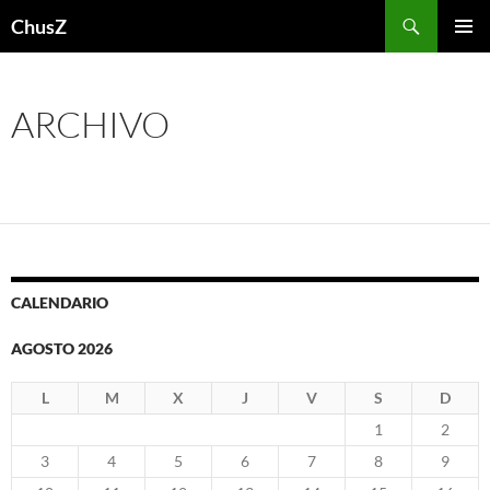
Saltar
Buscar
ChusZ
al
MENÚ
contenido
PRINCI
ARCHIVO
CALENDARIO
AGOSTO 2026
L
M
X
J
V
S
D
1
2
3
4
5
6
7
8
9