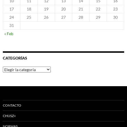
10
11
12
13
14
15
16
17
18
19
20
21
22
23
24
25
26
27
28
29
30
31
« Feb
CATEGORÍAS
Categorías
CONTACTO
CHUSZ+
NORMAS